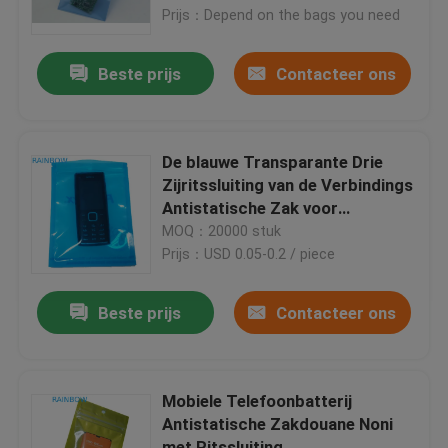
Prijs：Depend on the bags you need
Neem contact met ons op
Beste prijs
Contacteer ons
Nieuws
De blauwe Transparante Drie
Gevallen
Zijritssluiting van de Verbindings
Antistatische Zak voor
Elektronische Producten
MOQ：20000 stuk
Vraag een offerte
Prijs：USD 0.05-0.2 / piece
Plastic Zakken Verpakking
Beste prijs
Contacteer ons
Snackzak Verpakking
Mobiele Telefoonbatterij
Antistatische Zakdouane Noni
Spuitenzak Verpakking
met Ritssluiting