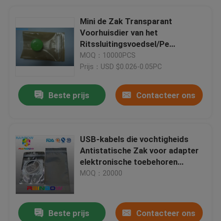
Mini de Zak Transparant
Voorhuisdier van het
Ritssluitingsvoedsel/Pe
Antistatische Zak met Open
MOQ：10000PCS
Bodem
Prijs：USD $0.026-0.05PC
Beste prijs
Contacteer ons
USB-kabels die vochtigheids
Antistatische Zak voor adapter
elektronische toebehoren
verpakken
MOQ：20000
Beste prijs
Contacteer ons