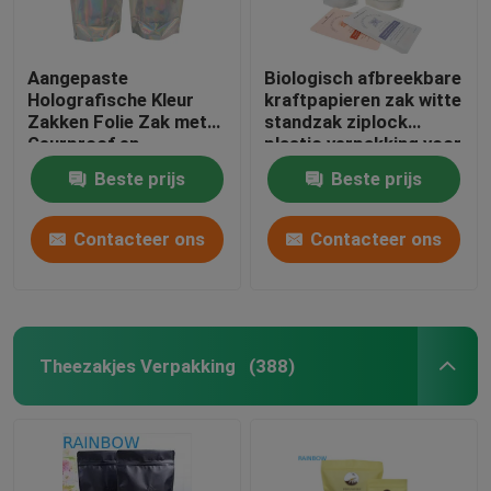
Aangepaste
Biologisch afbreekbare
Holografische Kleur
kraftpapieren zak witte
Zakken Folie Zak met
standzak ziplock
Geurproof en
plastic verpakking voor
Hersluitbare Functie
huisdiervoeding
Beste prijs
Beste prijs
composteerbaar
Contacteer ons
Contacteer ons
Theezakjes Verpakking
(388)