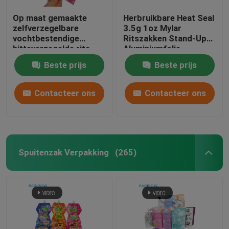
Op maat gemaakte
Herbruikbare Heat Seal
zelfverzegelbare
3.5g 1oz Mylar
vochtbestendige
Ritszakken Stand-Up
hitteverzegelde rits
Aluminiumfolie
transparante voorzijde
Geurproof Cali
Beste prijs
Beste prijs
aluminiumfolie
Voedselopslag Mylar
achterzijde Mylar
Zakken Op Maat
plastic zak voor suiker
Bedrukt
Contacteer ons
Contacteer ons
Spuitenzak Verpakking
(265)