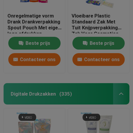
Onregelmatige vorm
Vloeibare Plastic
Drank Drankverpakking
Standaard Zak Met
Spout Pouch Met eigen
Tuit Knijpverpakking
logo afdrukken
Zak Voor Cosmetica
Drank Lotion Spuitzak
Beste prijs
Beste prijs
Contacteer ons
Contacteer ons
Digitale Drukzakken
(335)