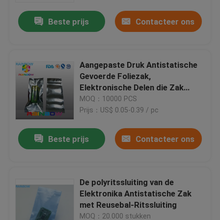
Beste prijs
Contacteer ons
Aangepaste Druk Antistatische
Gevoerde Foliezak,
Elektronische Delen die Zak
verpakt
MOQ：10000 PCS
Prijs：US$ 0.05-0.39 / pc
Beste prijs
Contacteer ons
Huis
De polyritssluiting van de
Producten
Elektronika Antistatische Zak
met Reusebal-Ritssluiting
Over ons
MOQ：20.000 stukken