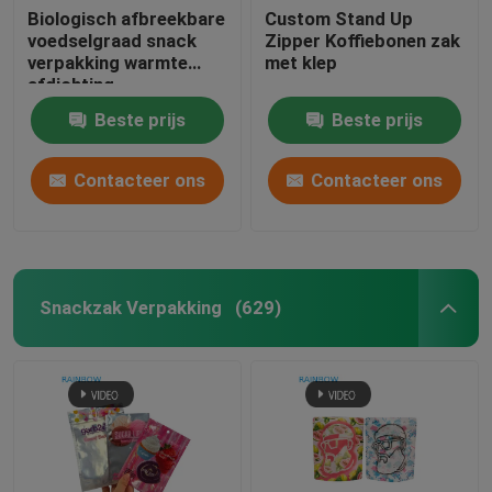
Biologisch afbreekbare
Custom Stand Up
voedselgraad snack
Zipper Koffiebonen zak
aangepaste document zakken
verpakking warmte
met klep
afdichting
aluminiumfolie ritszak
Kaart blisterverpakking
Beste prijs
Beste prijs
voor noten thee koffie
huisdiervoeding
Contacteer ons
Contacteer ons
Plastic Pillenflessen
Snackzak Verpakking
(629)