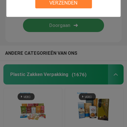
VERZENDEN
document vakje verpakking
Krimp Kokeretiketten
De Zakken van de greepverbinding
ANDERE CATEGORIEËN VAN ONS
opp zakken
Plastic Zakken Verpakking
(1676)
Voedsel voor huisdierenzak
De Zakken van de bodemhoekplaat
Zakken van de voedsel de Vacuümverbinding