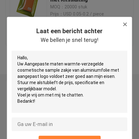
MOQ：20000 stuk
Prijs：USD 0.05-0.2 / piece
Digitale Drukzakken
Laat een bericht achter
Beste prijs
Contacteer ons
Theezakjes Verpakking
We bellen je snel terug!
Kruidenwierook Verpakking
Bekijk meer
Foliezak Verpakking
Laat een bericht achter
Antistatische zak
We bellen je snel terug!
Voedsel verpakking Films
Kosmetische Verpakkende Zak