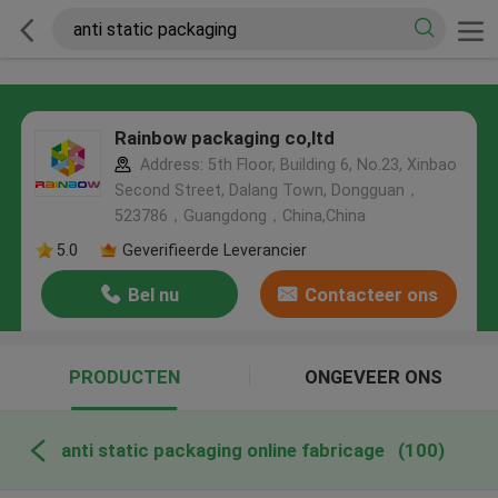
Rainbow packaging co,ltd
Address: 5th Floor, Building 6, No.23, Xinbao
Second Street, Dalang Town, Dongguan，
523786，Guangdong，China,China
5.0
Geverifieerde Leverancier
Bel nu
Contacteer ons
PRODUCTEN
ONGEVEER ONS
anti static packaging online fabricage
(100)