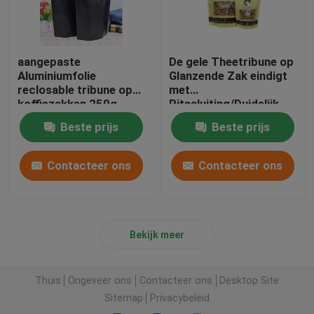
aangepaste
De gele Theetribune op
Aluminiumfolie
Glanzende Zak eindigt
reclosable tribune op
met
koffiezakken 250g
Ritssluiting/Duidelijk
Venster
Beste prijs
Beste prijs
Contacteer ons
Contacteer ons
Bekijk meer
Thuis
Ongeveer ons
Contacteer ons
Desktop Site
Sitemap
Privacybeleid