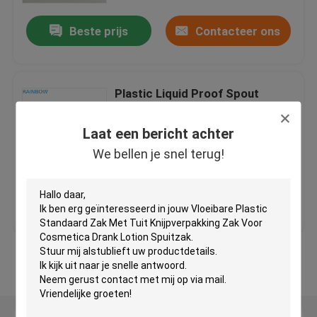
Beste prijs
Contacteer ons
Digitale Drukzakken
Theezakjes Verpakking
Plastic Liquid Proof Spout
Pouch Verpakking Gratis
monster klaar voor verzending
Kruidenwierook Verpakking
Laat een bericht achter
en High-
We bellen je snel terug!
Foliezak Verpakking
Beste prijs
Contacteer ons
Antistatische zak
Voedsel verpakking Films
Bekijk meer
Kosmetische Verpakkende Zak