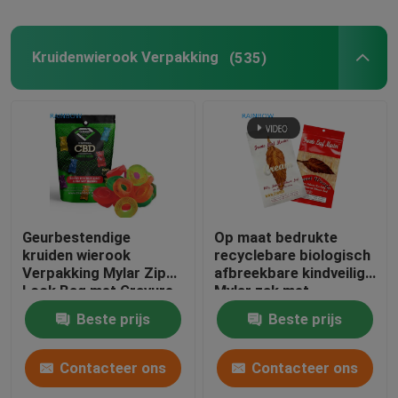
Kruidenwierook Verpakking
(535)
Geurbestendige
Op maat bedrukte
kruiden wierook
recyclebare biologisch
Verpakking Mylar Zip
afbreekbare kindveilige
Lock Bag met Gravure
Mylar zak met
Printing en aanpasbare
ritssluiting voor
Beste prijs
Beste prijs
grootte
voedselverpakkingen
Contacteer ons
Contacteer ons