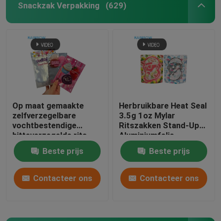
Snackzak Verpakking
(629)
Op maat gemaakte
Herbruikbare Heat Seal
zelfverzegelbare
3.5g 1oz Mylar
vochtbestendige
Ritszakken Stand-Up
hitteverzegelde rits
Aluminiumfolie
transparante voorzijde
Geurproof Cali
Beste prijs
Beste prijs
aluminiumfolie
Voedselopslag Mylar
achterzijde Mylar
Zakken Op Maat
plastic zak voor suiker
Bedrukt
Contacteer ons
Contacteer ons