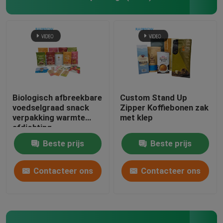
aangepaste document zakken
Kaart blisterverpakking
Plastic Pillenflessen
Biologisch afbreekbare
Custom Stand Up
voedselgraad snack
Zipper Koffiebonen zak
verpakking warmte
met klep
afdichting
aluminiumfolie ritszak
Beste prijs
Beste prijs
voor noten thee koffie
huisdiervoeding
Contacteer ons
Contacteer ons