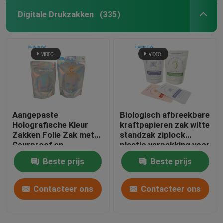
Digitale Drukzakken
(335)
Aangepaste
Biologisch afbreekbare
Holografische Kleur
kraftpapieren zak witte
Zakken Folie Zak met
standzak ziplock
Geurproof en
plastic verpakking voor
Hersluitbare Functie
huisdiervoeding
Beste prijs
Beste prijs
composteerbaar
Contacteer ons
Contacteer ons