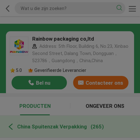
Rainbow packaging co,ltd
Address: 5th Floor, Building 6, No.23, Xinbao
Second Street, Dalang Town, Dongguan，
523786，Guangdong，China,China
5.0
Geverifieerde Leverancier
Bel nu
Contacteer ons
PRODUCTEN
ONGEVEER ONS
China Spuitenzak Verpakking
(265)