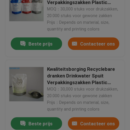
Verpakkingszakken Plastic
vloeibare zak
MOQ：30,000 stuks voor drukzakken,
20.000 stuks voor gewone zakken
Prijs：Depends on material, size,
quantity and printing colors
Beste prijs
Contacteer ons
Kwaliteitsborging Recyclebare
dranken Drinkwater Spuit
Verpakkingszakken Plastic
vloeibare zak
MOQ：30,000 stuks voor drukzakken,
Huis
20.000 stuks voor gewone zakken
Prijs：Depends on material, size,
quantity and printing colors
Producten
Beste prijs
Contacteer ons
Over ons