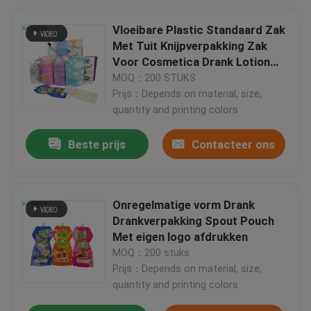
Vloeibare Plastic Standaard Zak
Met Tuit Knijpverpakking Zak
Voor Cosmetica Drank Lotion
Spuitzak
MOQ：200 STUKS
Prijs：Depends on material, size,
quantity and printing colors
Beste prijs
Contacteer ons
Onregelmatige vorm Drank
Drankverpakking Spout Pouch
Met eigen logo afdrukken
MOQ：200 stuks
Prijs：Depends on material, size,
quantity and printing colors