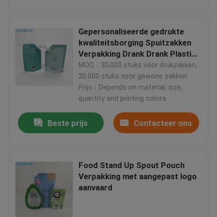
Neem contact met ons op
Gepersonaliseerde gedrukte
kwaliteitsborging Spuitzakken
Verpakking Drank Drank Plastic
Nieuws
Vloeibare zak
MOQ：30,000 stuks voor drukzakken,
20.000 stuks voor gewone zakken
Prijs：Depends on material, size,
Gevallen
quantity and printing colors
Vraag een offerte
Beste prijs
Contacteer ons
Plastic Zakken Verpakking
Food Stand Up Spout Pouch
Verpakking met aangepast logo
Snackzak Verpakking
aanvaard
Spuitenzak Verpakking