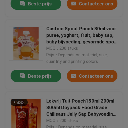
Beste prijs
Contacteer ons
Custom Spout Pouch 30ml voor
puree, yoghurt, fruit, baby sap,
baby bijvoeding, gevormde spout
pouch plastic zak
MOQ：200 stuks
Prijs：Depends on material, size,
quantity and printing colors
Beste prijs
Contacteer ons
Lekvrij Tuit Pouch150ml 200ml
300ml Doypack Food Grade
Chilisaus Jelly Sap Babyvoeding
Zak Stand Up Tuit Pouch
MOQ：200 stuks
Prijs：Depends on material, size,