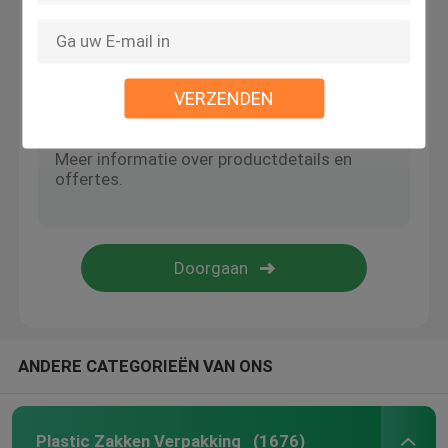
Laat een bericht achter
We bellen je snel terug!
document vakje verpakking
VERZENDEN
Krimp Kokeretiketten
De Zakken van de greepverbinding
opp zakken
Voedsel voor huisdierenzak
De Zakken van de bodemhoekplaat
ANDERE CATEGORIEËN VAN ONS
Zakken van de voedsel de Vacuümverbinding
Plastic Zakken Verpakking
(1676)