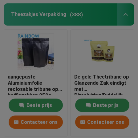
Theezakjes Verpakking
(388)
aangepaste
De gele Theetribune op
Aluminiumfolie
Glanzende Zak eindigt
reclosable tribune op
met
koffiezakken 250g
Ritssluiting/Duidelijk
Venster
Beste prijs
Beste prijs
Contacteer ons
Contacteer ons