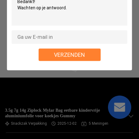
VERZENDEN
3.5g 7g 14g Ziplock Mylar Bag eetbare kindervrije
aluminiumfolie voor koekjes Gummy
Snackzak Verpakking
2025-12-02
5 Meningen