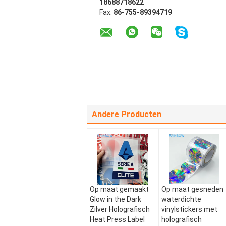
18688718622
Fax:
86-755-89394719
Andere Producten
Op maat gemaakt
Op maat gesneden
Glow in the Dark
waterdichte
Zilver Holografisch
vinylstickers met
Heat Press Label
holografisch