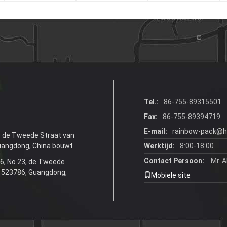
matte
wrap labels voor
Reflectieve
G
s
holografische
glazen flessen
Krimparm Etiketten
R
barcode
voor flessen
V
zelfklevende
vinylstickers voor
ambachtelijke
industrie
Tel.:
86-755-89315501
Fax:
86-755-89394719
E-mail:
rainbow-pack@h
3, de Tweede Straat van
uangdong, China bouwt
Werktijd:
8:00-18:00
Contact Persoon:
Mr. A
 6, No.23, de Tweede
, 523786, Guangdong,
Mobiele site