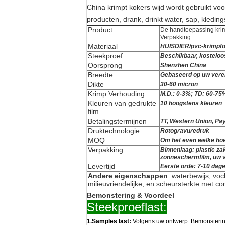
China krimpt kokers wijd wordt gebruikt v
producten, drank, drinkt water, sap, kledin
Product
De handtoepassing krim
Verpakking
Materiaal
HUISDIER/pvc-krimpfo
Steekproef
Beschikbaar, kosteloo
Oorsprong
Shenzhen China
Breedte
Gebaseerd op uw vere
Dikte
30-60 micron
Krimp Verhouding
M.D.: 0-3%; TD: 60-75
Kleuren van gedrukte
10 hoogstens kleuren
film
Betalingstermijnen
TT, Western Union, Pay
Druktechnologie
Rotogravuredruk
MOQ
Om het even welke hoe
Verpakking
Binnenlaag: plastic za
zonneschermfilm, uw v
Levertijd
Eerste orde: 7-10 dage
Andere eigenschappen
: waterbewijs, voc
milieuvriendelijke, en scheursterkte met co
Bemonstering & Voordeel
Steekproeflast:
1.Samples last:
Volgens uw ontwerp. Bemonsterin