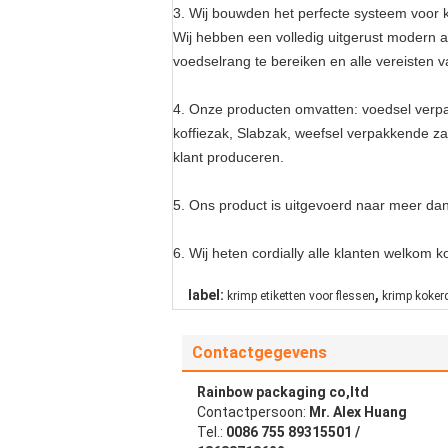
3.
Wij bouwden het perfecte systeem voor kw
Wij hebben een volledig uitgerust modern 
voedselrang te bereiken en alle vereisten v
4.
Onze producten omvatten: voedsel verpak
koffiezak, Slabzak, weefsel verpakkende zak
klant produceren.
5.
Ons product is uitgevoerd naar meer da
6.
Wij heten cordially alle klanten welkom 
,
label:
krimp etiketten voor flessen
krimp koker
Contactgegevens
Rainbow packaging co,ltd
Contactpersoon:
Mr. Alex Huang
Tel.:
0086 755 89315501 /