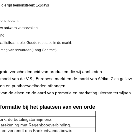
 die tijd bemonsteren: 1-2days
 ontmoeten.
uw ontwerp veroorzaken.
end.
aliteitscontrole. Goede reputatie in de markt.
rting van forwarder (Lang Contract).
 grote verscheidenheid van producten die wij aanbieden.
 markt van
de
V.S., Europese markt en de markt van Afrika. Zich geliev
nten en punthoeveelheden afhangen.
van de eisen en de aard van promotie en marketing uiterste termijnen. 
formatie bij het plaatsen van een orde
werk, de betalingstermijn enz.
marekening met Regenboogverbinding.
ing en verzendt ons Bankontvangstbewijs.