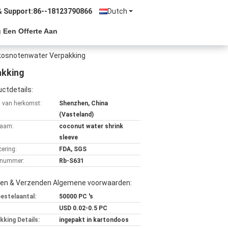
& Support:
86--18123790866
Dutch
 Een Offerte Aan
okosnotenwater Verpakking
akking
ctdetails:
s van herkomst:
Shenzhen, China
(Vasteland)
aam:
coconut water shrink
sleeve
cering:
FDA, SGS
lnummer:
Rb-S631
len & Verzenden Algemene voorwaarden:
bestelaantal:
50000 PC 's
USD 0.02-0.5 PC
kking Details:
ingepakt in kartondoos