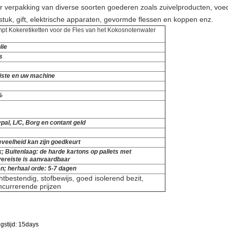
oor verpakking van diverse soorten goederen zoals zuivelproducten, v
gstuk, gift, elektrische apparaten, gevormde flessen en koppen enz.
pt Kokeretiketten voor de Fles van het Kokosnotenwater
lie
s
iste en uw machine
%
pal, L/C, Borg en contant geld
veelheid kan zijn goedkeurt
k; Buitenlaag: de harde kartons op pallets met
ereiste is aanvaardbaar
n; herhaal orde: 5-7 dagen
htbestendig, stofbewijs, goed isolerend bezit,
ncurrerende prijzen
gstijd: 15days