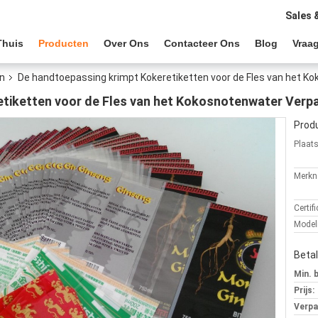
Sales 
Thuis
Producten
Over Ons
Contacteer Ons
Blog
Vraag
en
De handtoepassing krimpt Kokeretiketten voor de Fles van het K
tiketten voor de Fles van het Kokosnotenwater Verp
Produ
Plaat
Merkn
Certifi
Mode
Beta
Min. 
Prijs:
Verpa