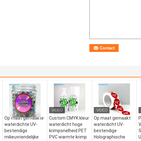
Op maat gemaakte
Custom CMYK kleur
Op maat gemaakt
P
waterdichte UV-
waterdicht hoge
waterdicht UV-
V
bestendige
krimpsnelheid PET
bestendige
S
milieuvriendelijke
PVC warmte krimp
Holographische
U