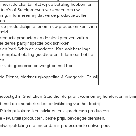
meert de cliënten dat wij de betaling hebben, en
u foto's of Steekproeven verzenden om uw
ng, informeren wij dat wij de productie zullen
ren.
de productielijn te tonen u uw producten kunt zien
tijd.
productieproducten en de steekproeven zullen
e derde partijinspectie ook schikken.
do en Yori-Schip de goederen. Kan ook betalings
 Exemplaarbetaling goedkeuren. Informeer het het
en.
eer u de goederen ontvangt en met hen
 de Dienst, Marktterugkoppeling & Suggestie. En wij
gevestigd in Shehzhen-Stad die. de jaren, wonnen wij honderden in bin
st, met de ononderbroken ontwikkeling van het bedrijf.
 krimpt kokeretiket, stickers, enz.-producten produceert.
e - kwaliteitsproducten, beste prijs, bevoegde diensten.
ntwerpafdeling met meer dan 5 professionele ontwerpers.