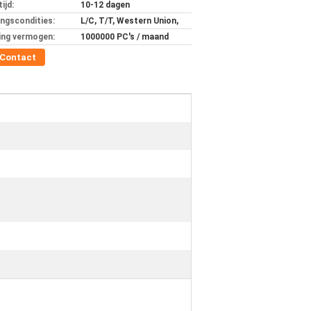
ijd:
10-12 dagen
ingscondities:
L/C, T/T, Western Union,
ing vermogen:
1000000 PC's / maand
Contact