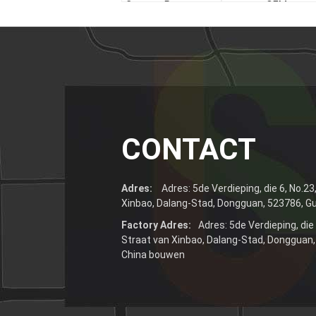
Custom Patroon
ontwerp OEM-
Heat Transfer
branding Kleeflabel
Kledingsticker
voor cadeautjes en
ambachten
CONTACT
Adres:
Adres: 5de Verdieping, die 6, No.2
Xinbao, Dalang-Stad, Dongguan, 523786, G
Factory Adres:
Adres: 5de Verdieping, die
Straat van Xinbao, Dalang-Stad, Dongguan
China bouwen