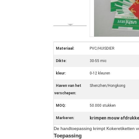
Materiaal:
PVC/HUISDIER
Dikte:
30-55 mic
kleur:
0-12 kleuren
Haven van het
Shenzhen/Hongkong
verschepen:
MOQ:
50.000 stukken
krimpen mouw afdrukk
Markeren:
De handtoepassing krimpt Kokeretiketten v
Toepassing