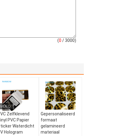
(
0
/ 3000)
VC Zelfklevend
Gepersonaliseerd
inyl PVC Papier
formaat
ticker Waterdicht
gelamineerd
V Hologram
materiaal