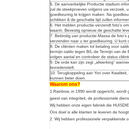
5.
De aanvankelijke Productie stadium-infor
zal de steekproeven volgens uw verzoek, 
goedkeuring te krijgen maken. Na goedkeuri
schikken & de geschatte tijd zullen informe
6.
Het midden productie-verzendt foto's om 
waarin. Bevestig opnieuw de geschatte lever
7.
Beëindig van productie-Massa de foto's 
verzenden naar u ter goedkeuring. U kunt d
8.
De cliënten maken tot betaling voor sal
termijn-saldo tegen B/L-de Termijn van de
volgen aantal en controleer de status cliënt
9.
De orde kan zijn zegt „afwerking“ wann
tevredenstelt.
10.
Terugkoppeling aan Yori over Kwaliteit,
kunnen beter doen.
Waarom ons?
1.Rainbow, in 1990 wordt opgericht, wordt 
geest van integriteit, de professionele dien
Wij hebben onze eigen fabriek die HUISDIER
Ons doel is alle klanten te leveren de hoogt
2.
Wij hebben professionele verpakkende o