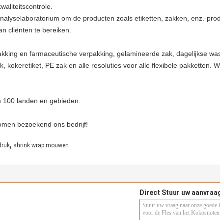
aliteitscontrole.
analyselaboratorium om de producten zoals etiketten, zakken, enz.-pro
an cliënten te bereiken.
king en farmaceutische verpakking, gelamineerde zak, dagelijkse wasza
, kokeretiket, PE zak en alle resoluties voor alle flexibele pakketten.
n 100 landen en gebieden.
komen bezoekend ons bedrijf!
,
druk
shrink wrap mouwen
Direct Stuur uw aanvraa