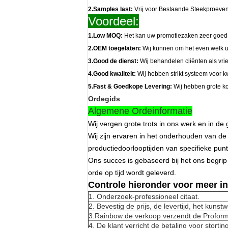
2.Samples last:
Vrij voor Bestaande Steekproeven
Voordeel:
1.Low MOQ:
Het kan uw promotiezaken zeer goed
2.OEM toegelaten:
Wij kunnen om het even welk 
3.Good de dienst:
Wij behandelen cliënten als vri
4.Good kwaliteit:
Wij hebben strikt systeem voor kw
5.Fast & Goedkope Levering:
Wij hebben grote ko
Ordegids
Algemene Ordeinformatie
Wij vergen grote trots in ons werk en in de
Wij zijn ervaren in het onderhouden van de
productiedoorlooptijden van specifieke pu
Ons succes is gebaseerd bij het ons begrip 
orde op tijd wordt geleverd.
Controle hieronder voor meer in
1.
Onderzoek-professioneel citaat.
2.
Bevestig de prijs, de levertijd, het kunst
3.Rainbow de verkoop verzendt de Profor
4.
De klant verricht de betaling voor stort