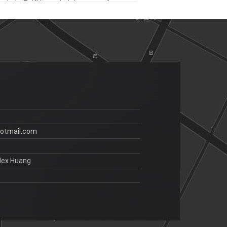
edrukt Zelfklevend
krimparmetiket
ol Etiket
FDA/SGS/REACH/ISO9001:
erpakkingsetiketten
2008
Gecertificeerde
kleverige sticker
otmail.com
lex Huang