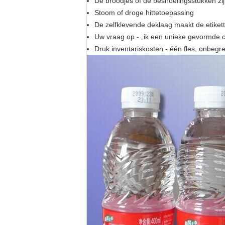
De broodjes of de besnoeiingsstukken zi
Stoom of droge hittetoepassing
De zelfklevende deklaag maakt de etikette
Uw vraag op - „ik een unieke gevormde con
Druk inventariskosten - één fles, onbegr