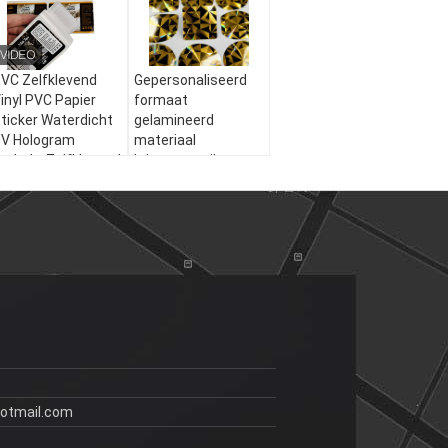
VC Zelfklevend
Gepersonaliseerd
inyl PVC Papier
formaat
ticker Waterdicht
gelamineerd
V Hologram
materiaal
edrukt Zelfklevend
krimparmetiket
ol Etiket
FDA/SGS/REACH/ISO9001:
erpakkingsetiketten
2008
Gecertificeerde
kleverige sticker
otmail.com