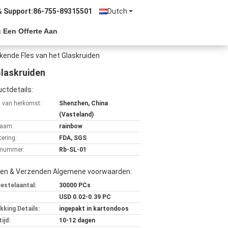
& Support:
86-755-89315501
Dutch
 Een Offerte Aan
kende Fles van het Glaskruiden
Glaskruiden
ctdetails:
s van herkomst:
Shenzhen, China
(Vasteland)
aam:
rainbow
cering:
FDA, SGS
lnummer:
Rb-SL-01
len & Verzenden Algemene voorwaarden:
bestelaantal:
30000 PCs
USD 0.02-0.39 PC
kking Details:
ingepakt in kartondoos
ijd:
10-12 dagen