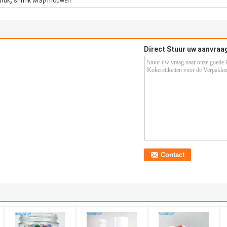
druk
shrink wrap mouwen
Direct Stuur uw aanvraa