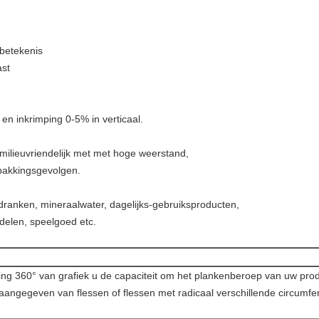
 betekenis
ast
en inkrimping 0-5% in verticaal.
 milieuvriendelijk met met hoge weerstand,
pakkingsgevolgen.
 dranken, mineraalwater, dagelijks-gebruiksproducten,
delen, speelgoed etc.
king 360° van grafiek u de capaciteit om het plankenberoep van uw pro
aangegeven van flessen of flessen met radicaal verschillende circumf