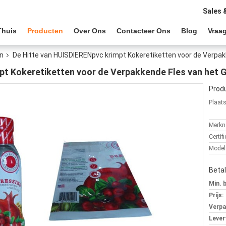
Sales 
Thuis
Producten
Over Ons
Contacteer Ons
Blog
Vraag
en
De Hitte van HUISDIERENpvc krimpt Kokeretiketten voor de Verpak
pt Kokeretiketten voor de Verpakkende Fles van het 
Produ
Plaat
Merkn
Certifi
Mode
Beta
Min. 
Prijs:
Verpa
Levert