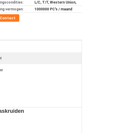
ingscondities:
L/C, T/T, Western Union,
ing vermogen:
1000000 PC's / maand
Contact
nt
er
laskruiden