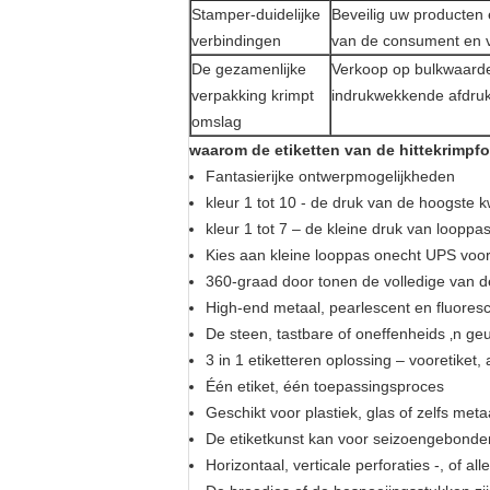
Stamper-duidelijke
Beveilig uw producten
verbindingen
van de consument en v
De gezamenlijke
Verkoop op bulkwaarde 
verpakking krimpt
indrukwekkende afdrukk
omslag
waarom de etiketten van de hittekrimpfol
Fantasierijke ontwerpmogelijkheden
kleur 1 tot 10 - de druk van de hoogste k
kleur 1 tot 7 – de kleine druk van looppa
Kies aan kleine looppas onecht UPS voor 
360-graad door tonen de volledige van d
High-end metaal, pearlescent en fluoresc
De steen, tastbare of oneffenheids ‚n ge
3 in 1 etiketteren oplossing – vooretiket,
Één etiket, één toepassingsproces
Geschikt voor plastiek, glas of zelfs met
De etiketkunst kan voor seizoengebonde
Horizontaal, verticale perforaties -, of 