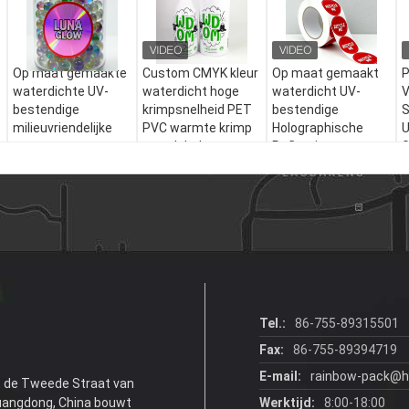
Op maat gemaakte
Custom CMYK kleur
Op maat gemaakt
P
waterdichte UV-
waterdicht hoge
waterdicht UV-
V
bestendige
krimpsnelheid PET
bestendige
S
milieuvriendelijke
PVC warmte krimp
Holographische
U
matte
wrap labels voor
Reflectieve
G
s
holografische
glazen flessen
Krimparm Etiketten
R
barcode
voor flessen
V
zelfklevende
vinylstickers voor
ambachtelijke
industrie
Tel.:
86-755-89315501
Fax:
86-755-89394719
E-mail:
rainbow-pack@h
3, de Tweede Straat van
uangdong, China bouwt
Werktijd:
8:00-18:00