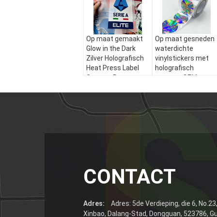
Op maat gemaakt
Op maat gesneden
Glow in the Dark
waterdichte
Zilver Holografisch
vinylstickers met
Heat Press Label
holografisch
Custom Patroon
ontwerp OEM-
Heat Transfer
branding Kleeflabel
Kledingsticker
voor cadeautjes en
ambachten
CONTACT
Adres:
Adres: 5de Verdieping, die 6, No.2
Xinbao, Dalang-Stad, Dongguan, 523786, G