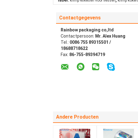
label:
krimp etiketten voor flessen
krimp koker
Contactgegevens
Rainbow packaging co,ltd
Contactpersoon:
Mr. Alex Huang
Tel.:
0086 755 89315501 /
18688718622
Fax:
86-755-89394719
Andere Producten