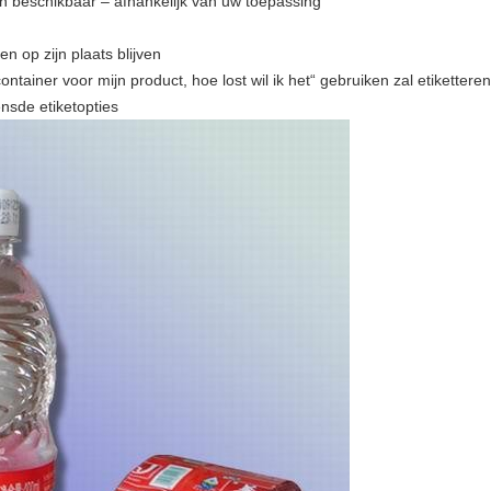
jn beschikbaar – afhankelijk van uw toepassing
n op zijn plaats blijven
tainer voor mijn product, hoe lost wil ik het“ gebruiken zal etikettere
ensde etiketopties