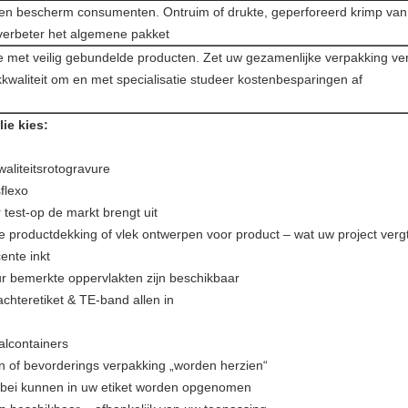
 en bescherm consumenten. Ontruim of drukte, geperforeerd krimp van
erbeter het algemene pakket
met veilig gebundelde producten. Zet uw gezamenlijke verpakking verp
waliteit om en met specialisatie studeer kostenbesparingen af
ie kies:
waliteitsrotogravure
sflexo
test-op de markt brengt uit
e productdekking of vlek ontwerpen voor product – wat uw project verg
ente inkt
ur bemerkte oppervlakten zijn beschikbaar
 achteretiket & TE-band allen in
aalcontainers
n of bevorderings verpakking „worden herzien“
allebei kunnen in uw etiket worden opgenomen