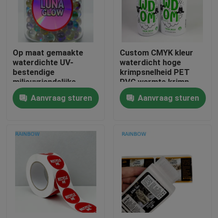
Neem contact met ons op
Op maat gemaakte
Custom CMYK kleur
Nieuws
waterdichte UV-
waterdicht hoge
bestendige
krimpsnelheid PET
milieuvriendelijke
PVC warmte krimp
Gevallen
matte holografische
wrap labels voor
Aanvraag sturen
Aanvraag sturen
barcode zelfklevende
glazen flessen
vinylstickers voor
Vraag een offerte
ambachtelijke
industrie
Plastic Zakken Verpakking
Snackzak Verpakking
Spuitenzak Verpakking