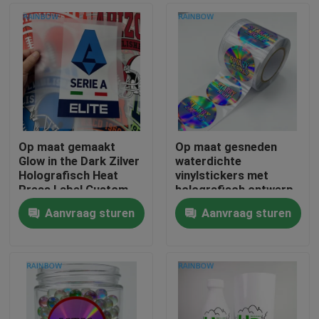
Op maat gemaakt
Op maat gesneden
Glow in the Dark Zilver
waterdichte
Holografisch Heat
vinylstickers met
Press Label Custom
holografisch ontwerp
Patroon Heat Transfer
OEM-branding
Aanvraag sturen
Aanvraag sturen
Kledingsticker
Kleeflabels voor
Huis
cadeautjes en
ambachten
Producten
Over ons