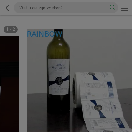
1
/
2