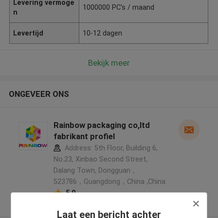
Levering vermoge
1000000 PC's / maand
n
Levertijd
10-12 dagen
Bekijk meer
ONGEVEER ONS
Rainbow packaging co,ltd
fabrikant profiel
Address: 5th Floor, Building 6,
No.23, Xinbao Second Street,
Dalang Town, Dongguan，
523786，Guangdong，China ,China
5.0
Geverifieerde Leverancier
Laat een bericht achter