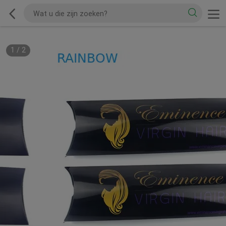
1
/
2