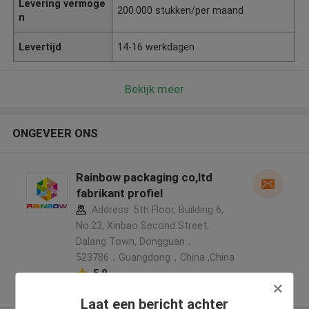
Levering vermoge
200.000 stukken/per maand
n
Levertijd
14-16 werkdagen
Bekijk meer
ONGEVEER ONS
Rainbow packaging co,ltd
fabrikant profiel
Address: 5th Floor, Building 6,
No.23, Xinbao Second Street,
Dalang Town, Dongguan，
523786，Guangdong，China ,China
5.0
Geverifieerde Leverancier
Laat een bericht achter