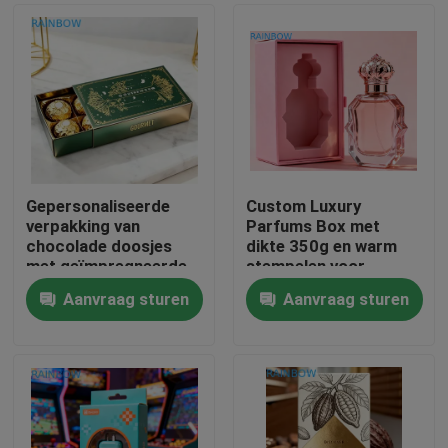
Gepersonaliseerde
Custom Luxury
verpakking van
Parfums Box met
chocolade doosjes
dikte 350g en warm
met geïmpregneerde
stempelen voor
patronen Verpakking
premium cadeau
Aanvraag sturen
Aanvraag sturen
van
verpakkingen
Huis
voedselkwaliteitsdoosjes
Producten
Over ons