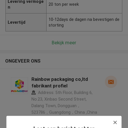
Levering vermoge
20 ton per week
n
10-12days de dagen na bevestigen de
Levertijd
storting
Bekijk meer
ONGEVEER ONS
Rainbow packaging co,ltd
fabrikant profiel
Address: 5th Floor, Building 6,
No.23, Xinbao Second Street,
Dalang Town, Dongguan，
523786，Guangdong，China ,China
5.0
Geverifieerde Leverancier