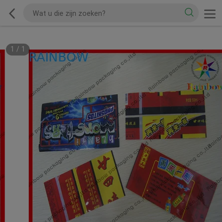
1
/
1