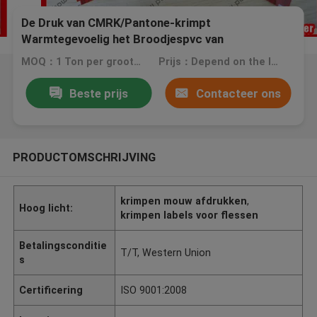
De Druk van CMRK/Pantone-krimpt
Warmtegevoelig het Broodjespvc van
Kokeretiketten
MOQ：1 Ton per grootte per model
Prijs：Depend on the labels you need.
Beste prijs
Contacteer ons
PRODUCTOMSCHRIJVING
krimpen mouw afdrukken
,
Hoog licht:
krimpen labels voor flessen
Betalingsconditie
T/T, Western Union
s
Certificering
ISO 9001:2008