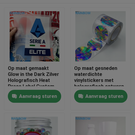
Op maat gemaakt
Op maat gesneden
Glow in the Dark Zilver
waterdichte
Holografisch Heat
vinylstickers met
Press Label Custom
holografisch ontwerp
Patroon Heat Transfer
OEM-branding
Huis
Aanvraag sturen
Aanvraag sturen
Kledingsticker
Kleeflabels voor
cadeautjes en
ambachten
Producten
Over ons