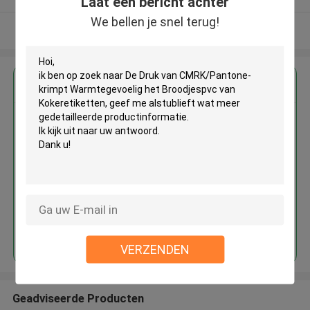
Laat een bericht achter
We bellen je snel terug!
Bekijk meer
Krijg de beste prijs voor
De Druk van CMRK/Pantone-
krimpt Warmtegevoelig het
Broodjespvc van Kokeretiketten
Doorgaan
VERZENDEN
Geadviseerde Producten