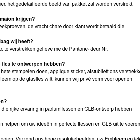
ier. het gedetailleerde beeld van pakket zal worden verstrekt.
maion krijgen?
steekproeven. de vracht chare door klant wordt betaald die.
aag wij heeft?
, te verstrekken gelieve me de Pantone-kleur Nr.
 fles te ontwerpen hebben?
t hete stempelen doen, applique sticker, alstublieft ons verstrek
bleem op de glasfles wilt, kunnen wij privé vorm voor openen
en?
 die rijke ervaring in parfumflessen en GLB-ontwerp hebben
en helpen om uw ideeën in perfecte flessen en GLB uit te voeren
ltooien. Verzend ons hoge resolutiebeelden, uw Embleem en tek