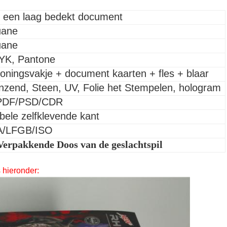
 een laag bedekt document
uane
uane
K, Pantone
toningsvakje + document kaarten + fles + blaar
nzend, Steen, UV, Folie het Stempelen, hologram
PDF/PSD/CDR
bele zelfklevende kant
A/LFGB/ISO
Verpakkende Doos van de geslachtspil
 hieronder: