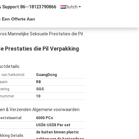
& Support:
86--18123790866
Dutch
 Een Offerte Aan
os Mannelijke Seksuele Prestaties die Pil
 Prestaties die Pil Verpakking
ctdetails:
s van herkomst:
GuangDong
aam:
RB
cering:
SGS
lnummer:
10
len & Verzenden Algemene voorwaarden:
bestelaantal:
6000 PCs
US$6-US$8 Per set
de buiten binnen plastic
kking Details: