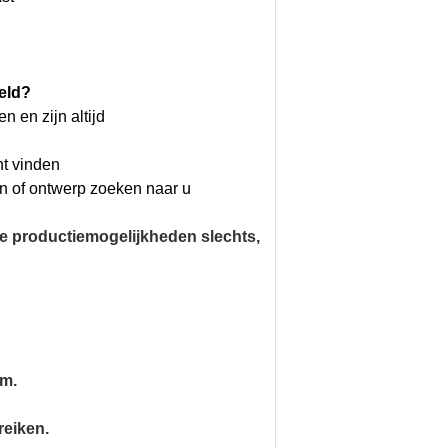
eld?
 en zijn altijd
nt vinden
en of ontwerp zoeken naar u
e productiemogelijkheden slechts,
am.
reiken.