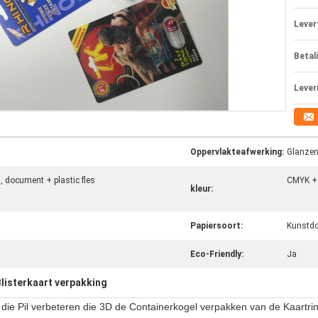
Levert
Betal
Lever
Oppervlakteafwerking:
Glanzend
, document + plastic fles
CMYK +
kleur:
Papiersoort:
Kunstd
Eco-Friendly:
Ja
listerkaart verpakking
 die Pil verbeteren die 3D de Containerkogel verpakken van de Kaartri