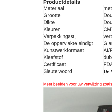
Productdetails
Materiaal
met
Grootte
Do
Dikte
Do
Kleuren
CMY
Verpakkingsstijl
ver
De oppervlakte eindigt
Gla
Kunstwerkformaat
AI/
Kleefstof
dub
Certificaat
FD
Sleutelwoord
De 
Meer beelden voor uw verwijzing zoals