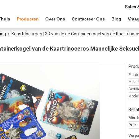
Sales 
Thuis
Producten
Over Ons
Contacteer Ons
Blog
Vraag
ing
Kunstdocument 3D van de de Containerkogel van de Kaartrinocer
ainerkogel van de Kaartrinoceros Mannelijke Seksuele
Produ
Plaat
Merkn
Certifi
Mode
Beta
Min. 
Prijs:
Verpa