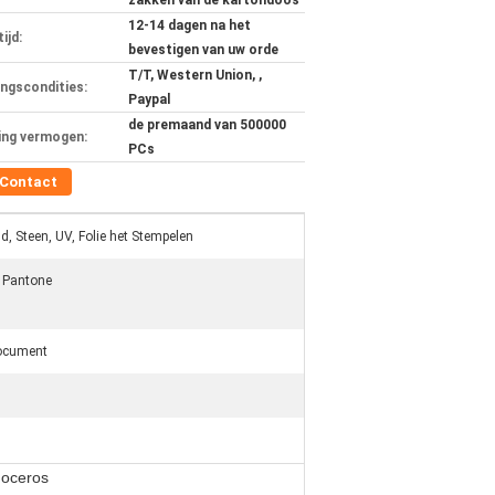
zakken van de kartondoos
12-14 dagen na het
ijd:
bevestigen van uw orde
T/T, Western Union, ,
ingscondities:
Paypal
de premaand van 500000
ing vermogen:
PCs
Contact
, Steen, UV, Folie het Stempelen
 Pantone
ocument
noceros