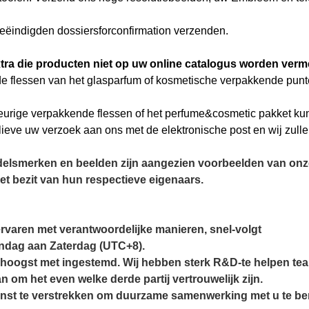
beëindigden dossiersforconfirmation verzenden.
tra die producten niet op uw online catalogus worden verm
e flessen van het glasparfum of kosmetische verpakkende punten
eurige verpakkende flessen of het perfume&cosmetic pakket ku
gelieve uw verzoek aan ons met de elektronische post en wij zull
delsmerken en beelden zijn aangezien voorbeelden van onz
n het bezit van hun respectieve eigenaars.
rvaren met verantwoordelijke manieren, snel-volgt
aandag aan Zaterdag (UTC+8).
hoogst met ingestemd. Wij hebben sterk R&D-te helpen te
an om het even welke derde partij vertrouwelijk zijn.
dienst te verstrekken om duurzame samenwerking met u te be